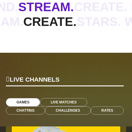
ND.
STREAM.
CREATE. 
AM.
CREATE.
STARS. 
LIVE CHANNELS
GAMES
LIVE MATCHES
CHATTING
CHALLENGES
RATES