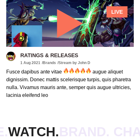
LIVE
RATINGS & RELEASES
1 Aug 2021
Brands
Stream by John D
Fusce dapibus ante vitae
augue aliquet
dignissim. Donec mattis scelerisque turpis, quis pharetra
nulla. Vivamus mauris ante, semper quis augue ultricies,
lacinia eleifend leo
E.
WATCH.
BRAND. CH